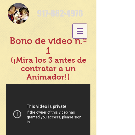
917-882-4976
Bono de vídeo n.º
1
(¡Mira los 3 antes de
contratar a un
Animador!)